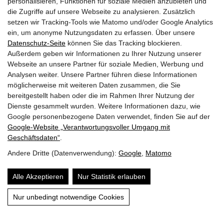
personalisieren, Funktionen für soziale Medien anzubieten und
die Zugriffe auf unsere Webseite zu analysieren. Zusätzlich
SITEMAP
setzen wir Tracking-Tools wie Matomo und/oder Google Analytics
ein, um anonyme Nutzungsdaten zu erfassen. Über unsere
IMPRESSUM UND DATENSCHUTZ
Datenschutz-Seite
können Sie das Tracking blockieren.
Außerdem geben wir Informationen zu Ihrer Nutzung unserer
Interessante Links
Webseite an unsere Partner für soziale Medien, Werbung und
Analysen weiter. Unsere Partner führen diese Informationen
möglicherweise mit weiteren Daten zusammen, die Sie
› Hofschmankerl
bereitgestellt haben oder die im Rahmen Ihrer Nutzung der
Dienste gesammelt wurden. Weitere Informationen dazu, wie
› Bilder & Videos
Google personenbezogene Daten verwendet, finden Sie auf der
Google‑Website „Verantwortungsvoller Umgang mit
› Wellness
Geschäftsdaten“
.
› Bewertungen
Andere Dritte (Datenverwendung):
Google
,
Matomo
› Sommerurlaub
Alle Akzeptieren
Nur Statistik erlauben
› Winterurlaub
Nur unbedingt notwendige Cookies
Anreise & Lage