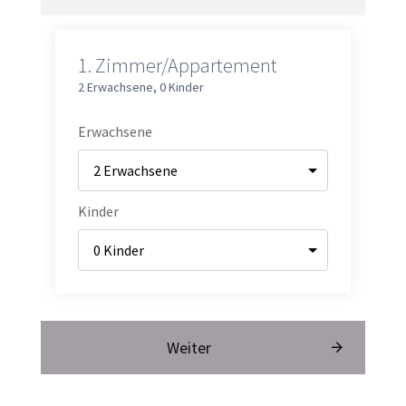
Wähle dein Lieblingstier – vom kuscheligen Hasen bis zum
neugierigen Kälbchen – und werde offizieller Tierpfleger auf Zeit.
Deine Mission:
• Guten-Morgen-Besuch 🐰
• Fell bürsten & streicheln
• Wasser & Futter checken
• Stall gemütlich halten
Du bekommst deinen persönlichen Pflegepass und lernst spielerisch,
Verantwortung zu übernehmen.
Am Ende deines Urlaubs bist du ein echter Tierpflege-Profi – und
hast vielleicht einen Freund fürs Leben gefunden. 🧡
Jetzt Urlaub sichern!