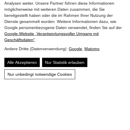
Analysen weiter. Unsere Partner führen diese Informationen
möglicherweise mit weiteren Daten zusammen, die Sie
bereitgestellt haben oder die im Rahmen Ihrer Nutzung der
Dienste gesammelt wurden. Weitere Informationen dazu, wie
Google personenbezogene Daten verwendet, finden Sie auf der
Google‑Website „Verantwortungsvoller Umgang mit
Geschäftsdaten“
.
Andere Dritte (Datenverwendung):
Google
,
Matomo
Maurachhof
Familie Gruber
Alle Akzeptieren
Nur Statistik erlauben
Alpendorfstraße 28
5600 St. Johann im Pongau
Nur unbedingt notwendige Cookies
+43 664 444 7481
ferien@maurach.co.at
KONTAKT