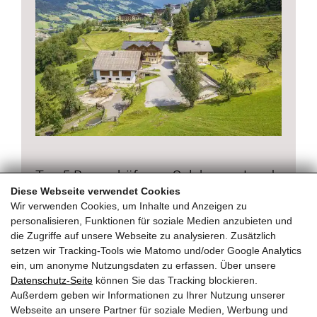
Top 5 Bauernhöfe am Salzburger Land
Diese Webseite verwendet Cookies
„Urlaub am Bauernhof“ vermittelt ländliche
Wir verwenden Cookies, um Inhalte und Anzeigen zu
Urlaubserlebnisse auf wunderschönen
personalisieren, Funktionen für soziale Medien anzubieten und
die Zugriffe auf unsere Webseite zu analysieren. Zusätzlich
Bauernhöfen im SalzburgerLand Ein Urlaub am
setzen wir Tracking-Tools wie Matomo und/oder Google Analytics
Bauernhof…
ein, um anonyme Nutzungsdaten zu erfassen. Über unsere
Datenschutz-Seite
können Sie das Tracking blockieren.
Außerdem geben wir Informationen zu Ihrer Nutzung unserer
Webseite an unsere Partner für soziale Medien, Werbung und
Weiterlesen