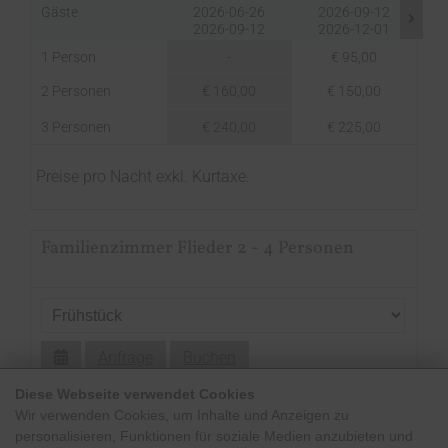
Gäste
2026-06-26
2026-09-12
2026-09-12
2026-12-01
1 Person
-
€ 95,00
2 Personen
€ 160,00
€ 150,00
3 Personen
€ 240,00
€ 225,00
Preise pro Nacht exkl. Kurtaxe.
Familienzimmer Flieder 2 - 4 Personen
Anfrage
Buchen
Diese Webseite verwendet Cookies
Gäste
2026-06-26
2026-09-12
2026-09-12
2026-12-01
Wir verwenden Cookies, um Inhalte und Anzeigen zu
personalisieren, Funktionen für soziale Medien anzubieten und
2 Personen
-
€ 140,00