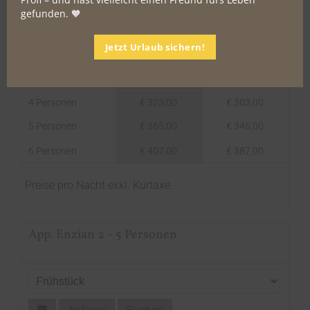
gefunden. 🧡
Gäste
2026-06-26
2026-09-12
2026-09-12
2026-12-01
Jetzt Urlaub sichern!
2 Personen
€ 279,00
€ 259,00
3 Personen
€ 301,00
€ 281,00
4 Personen
€ 323,00
€ 303,00
5 Personen
€ 365,00
€ 345,00
6 Personen
€ 407,00
€ 387,00
Preise pro Nacht exkl. Kurtaxe.
App. Enzian 2 - 5 Personen