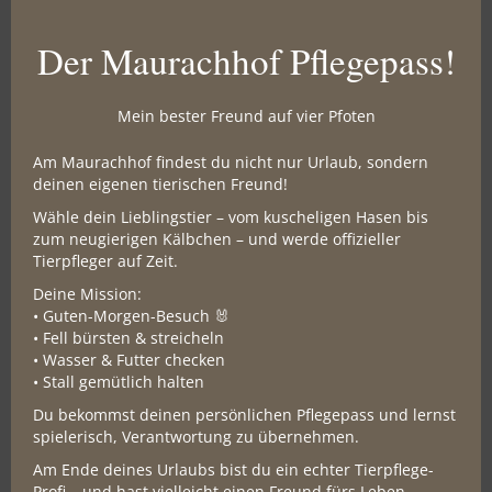
2026-09-12
2026-12-01
2 Personen
€ 279,00
€ 259,00
Der Maurachhof Pflegepass!
3 Personen
€ 301,00
€ 281,00
Mein bester Freund auf vier Pfoten
4 Personen
€ 323,00
€ 303,00
5 Personen
€ 365,00
€ 345,00
Am Maurachhof findest du nicht nur Urlaub, sondern
deinen eigenen tierischen Freund!
6 Personen
€ 407,00
€ 387,00
Wähle dein Lieblingstier – vom kuscheligen Hasen bis
7 Personen
-
-
zum neugierigen Kälbchen – und werde offizieller
Tierpfleger auf Zeit.
Preise pro Nacht exkl. Kurtaxe.
Deine Mission:
• Guten-Morgen-Besuch 🐰
• Fell bürsten & streicheln
• Wasser & Futter checken
App. Almröschen 2 - 7 Personen
• Stall gemütlich halten
Du bekommst deinen persönlichen Pflegepass und lernst
spielerisch, Verantwortung zu übernehmen.
Am Ende deines Urlaubs bist du ein echter Tierpflege-
Anfrage
Buchen
Profi – und hast vielleicht einen Freund fürs Leben